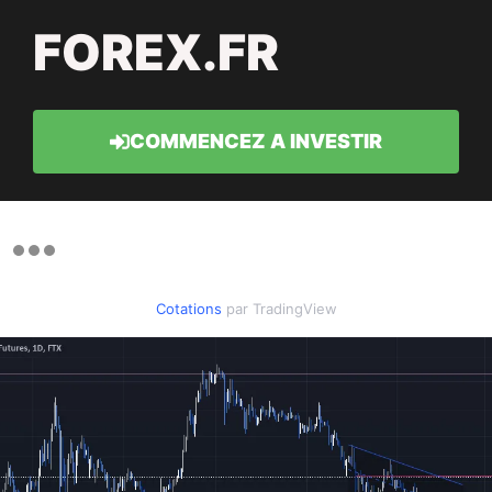
FOREX.FR
COMMENCEZ A INVESTIR
Cotations
par TradingView