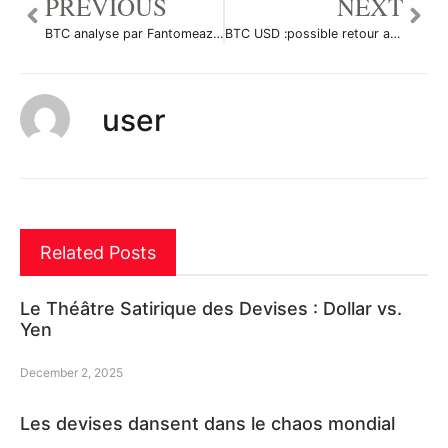
PREVIOUS
NEXT
BTC analyse par Fantomeazote
BTC USD :possible retour au dessus des 50.000 $ par Le-tradeur-de-fortune-and-co
user
Related Posts
Le Théâtre Satirique des Devises : Dollar vs.
Yen
December 2, 2025
Les devises dansent dans le chaos mondial