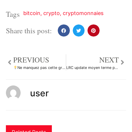
Tags
bitcoin
,
crypto
,
cryptomonnaies
Share this post:
PREVIOUS
NEXT
Ne manquez pas cette grande opportunité d’achat de NEARUSD par ForecastCity_Francais
LRC update moyen terme par gabipet
user