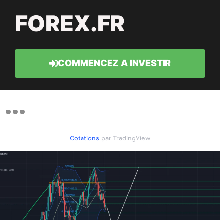
FOREX.FR
COMMENCEZ A INVESTIR
Cotations
par TradingView