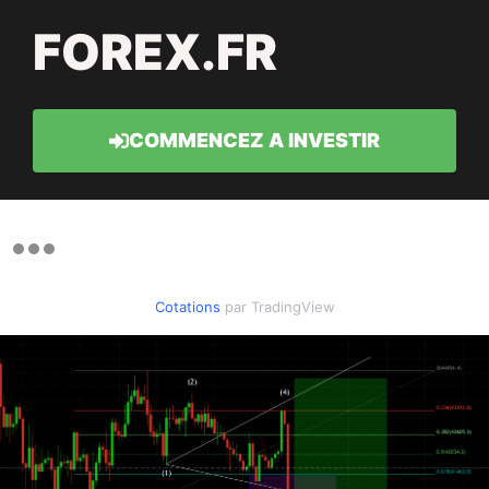
FOREX.FR
COMMENCEZ A INVESTIR
Cotations
par TradingView