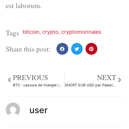
est laborum.
Tags
bitcoin
,
crypto
,
cryptomonnaies
Share this post:
PREVIOUS
NEXT
BTC : cassure de triangle imminente par Le-tradeur-de-fortune-and-co
SHORT EUR USD par Palestino94
user