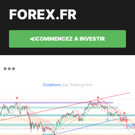
FOREX.FR
COMMENCEZ A INVESTIR
Cotations
par TradingView