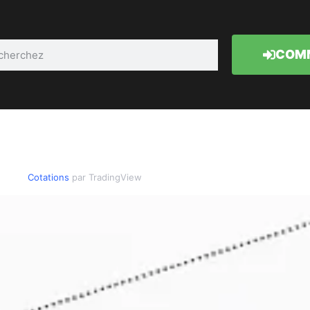
COMM
Cotations
par TradingView