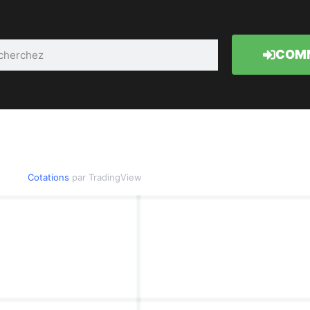
COMM
Cotations
par TradingView