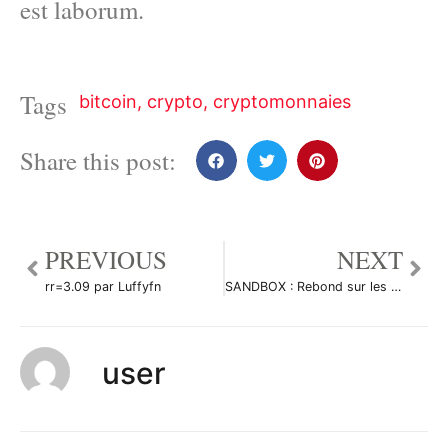
est laborum.
Tags
bitcoin
,
crypto
,
cryptomonnaies
Share this post:
PREVIOUS
NEXT
rr=3.09 par Luffyfn
SANDBOX : Rebond sur les 38,2% par Le_Boa
user