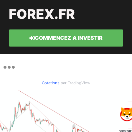
FOREX.FR
COMMENCEZ A INVESTIR
Cotations
par TradingView