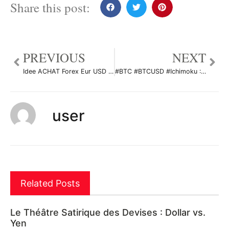
Share this post:
PREVIOUS
NEXT
Idee ACHAT Forex Eur USD par fab06100
#BTC #BTCUSD #Ichimoku : N’a pas dit son dernier mot mais … par IchimokuKhalid
user
Related Posts
Le Théâtre Satirique des Devises : Dollar vs.
Yen