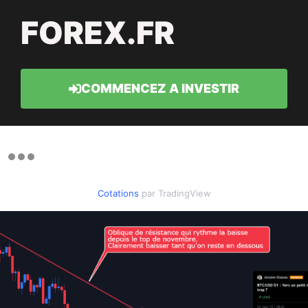
FOREX.FR
COMMENCEZ A INVESTIR
Cotations
par TradingView