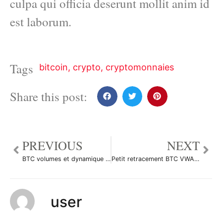
culpa qui officia deserunt mollit anim id
est laborum.
Tags
bitcoin
,
crypto
,
cryptomonnaies
Share this post:
PREVIOUS
NEXT
BTC volumes et dynamique par Cryp0Crypt0
Petit retracement BTC VWAP DECENIE + STRUCTURE + NIVEAU FIBO par pestos
user