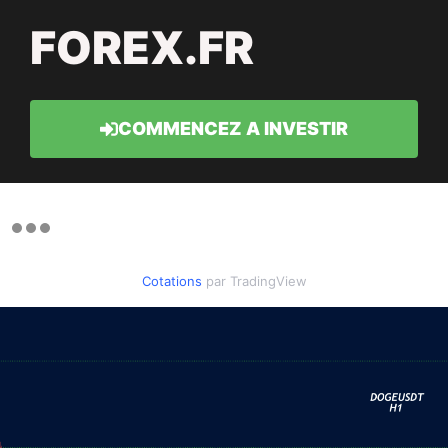
FOREX.FR
COMMENCEZ A INVESTIR
Cotations
par TradingView