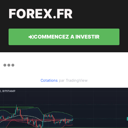
FOREX.FR
COMMENCEZ A INVESTIR
Cotations
par TradingView