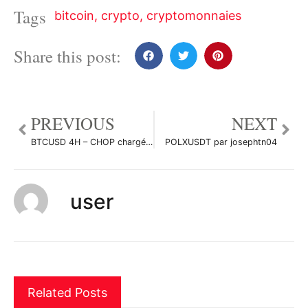
Tags
bitcoin
,
crypto
,
cryptomonnaies
Share this post:
PREVIOUS
NEXT
BTCUSD 4H – CHOP chargé, objectif court terme à 41K€ par DSchiele
POLXUSDT par josephtn04
user
Related Posts