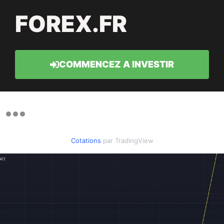
FOREX.FR
COMMENCEZ A INVESTIR
Cotations
par TradingView