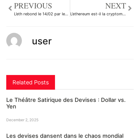
PREVIOUS
NEXT
L’eth rebond le 14/02 par legalPepper36881
L’ethereum est-il la cryptomonnaie la plus prometteuse en 2022 ? par legalPepper36881
user
Related Posts
Le Théâtre Satirique des Devises : Dollar vs.
Yen
December 2, 2025
Les devises dansent dans le chaos mondial