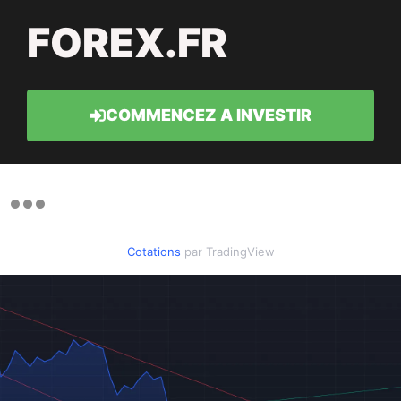
FOREX.FR
COMMENCEZ A INVESTIR
Cotations
par TradingView