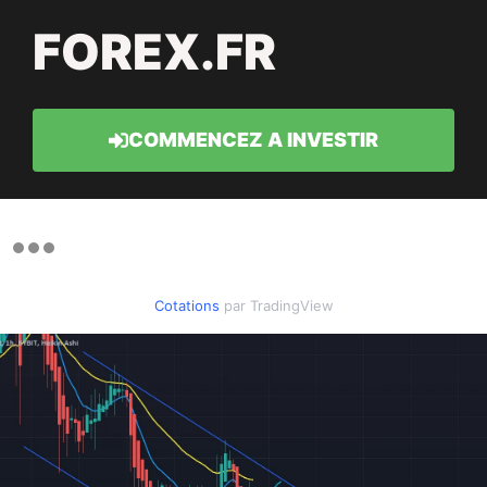
FOREX.FR
COMMENCEZ A INVESTIR
Cotations
par TradingView