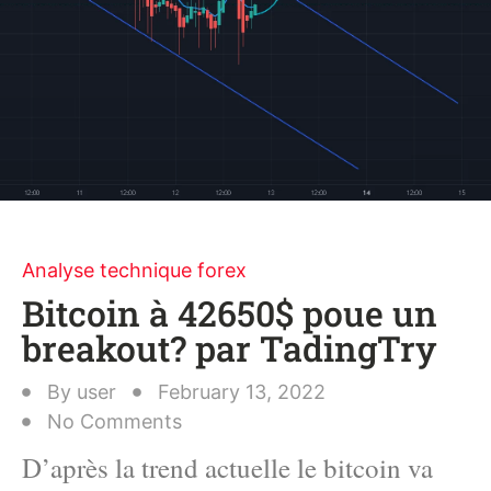
Analyse technique forex
Bitcoin à 42650$ poue un
breakout? par TadingTry
By
user
February 13, 2022
No Comments
D’après la trend actuelle le bitcoin va