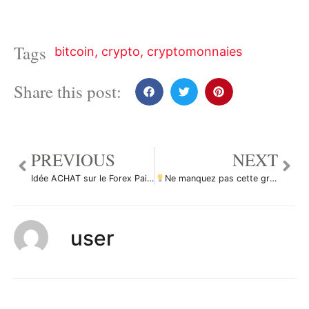
Tags
bitcoin
,
crypto
,
cryptomonnaies
Share this post:
PREVIOUS
NEXT
Idée ACHAT sur le Forex Paire EUR USD par fab06100
Ne manquez pas cette grande opportunité d’achat de ETHUSD par ForecastCity_Francais
user