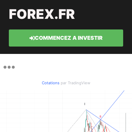
FOREX.FR
COMMENCEZ A INVESTIR
Cotations
par TradingView