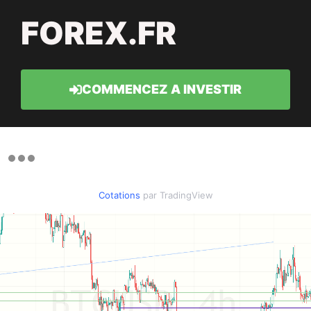
FOREX.FR
COMMENCEZ A INVESTIR
Cotations
par TradingView