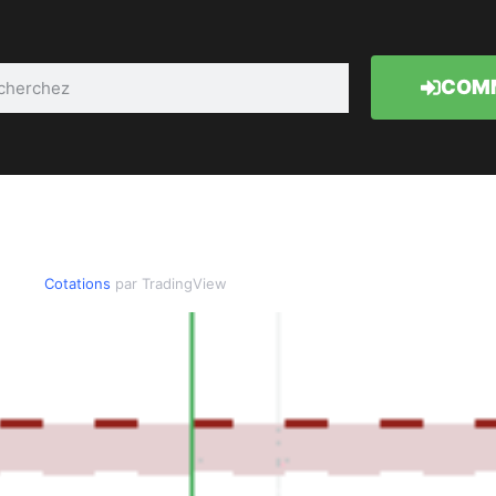
COMM
Cotations
par TradingView