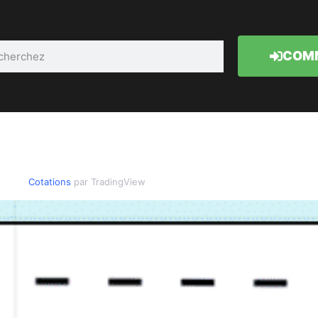
COMM
Cotations
par TradingView