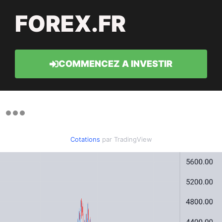
FOREX.FR
COMMENCEZ A INVESTIR
Cotations
par TradingView