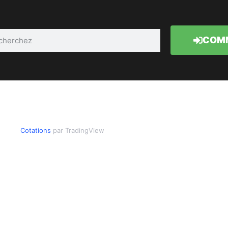
COMM
Cotations
par TradingView