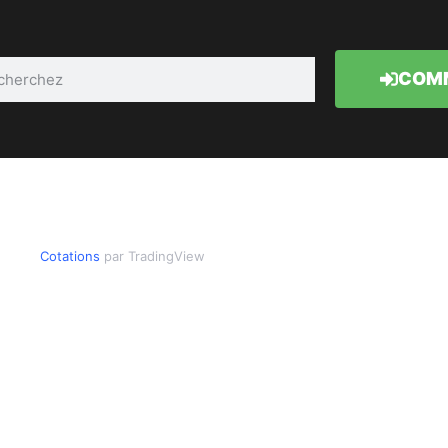
COMM
Cotations
par TradingView