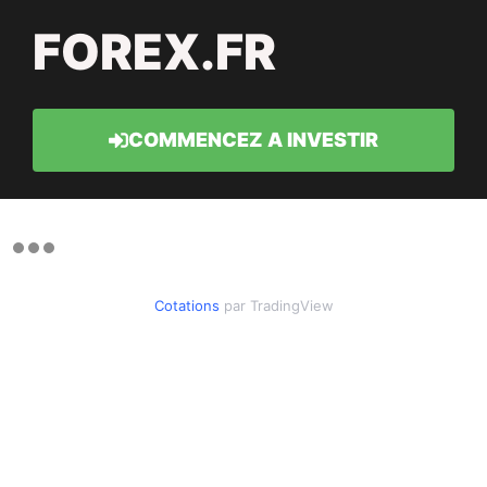
FOREX.FR
COMMENCEZ A INVESTIR
Cotations
par TradingView