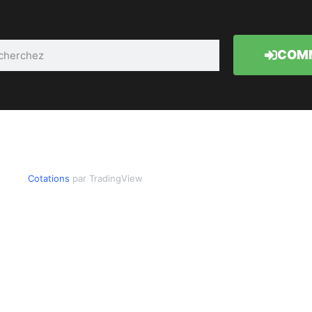
COMM
Cotations
par TradingView