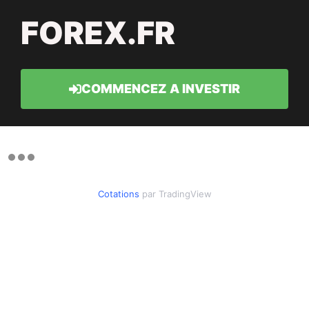
FOREX.FR
COMMENCEZ A INVESTIR
Cotations
par TradingView