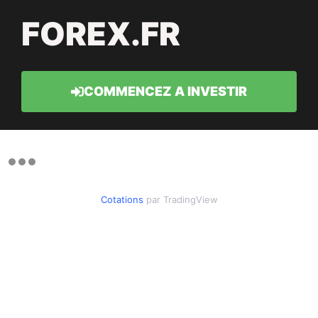
FOREX.FR
COMMENCEZ A INVESTIR
Cotations
par TradingView