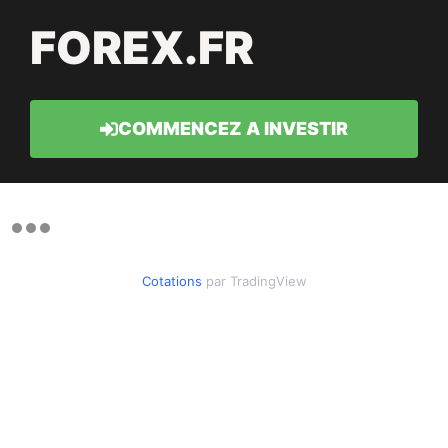
FOREX.FR
COMMENCEZ A INVESTIR
Cotations
par TradingView