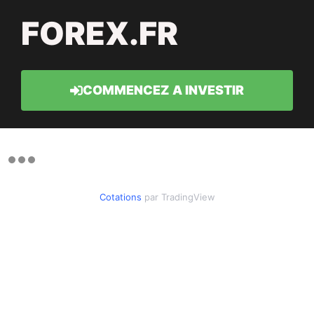
FOREX.FR
COMMENCEZ A INVESTIR
Cotations
par TradingView