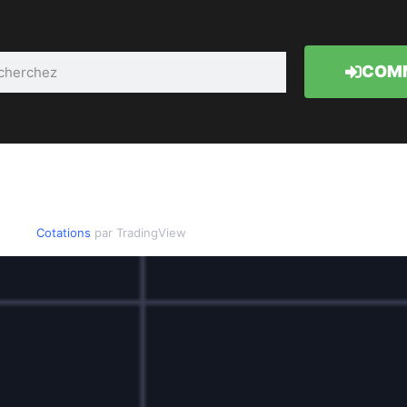
COMM
Cotations
par TradingView