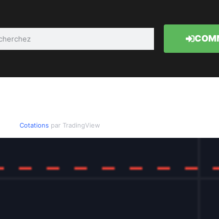
COMM
Cotations
par TradingView