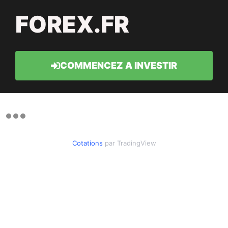
FOREX.FR
COMMENCEZ A INVESTIR
Cotations
par TradingView