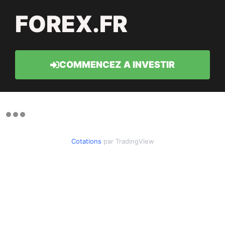
FOREX.FR
COMMENCEZ A INVESTIR
Cotations
par TradingView