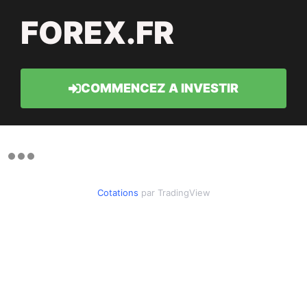
FOREX.FR
COMMENCEZ A INVESTIR
Cotations
par TradingView