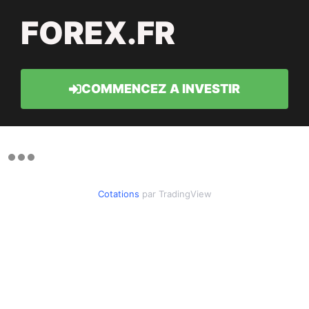
FOREX.FR
COMMENCEZ A INVESTIR
Cotations
par TradingView