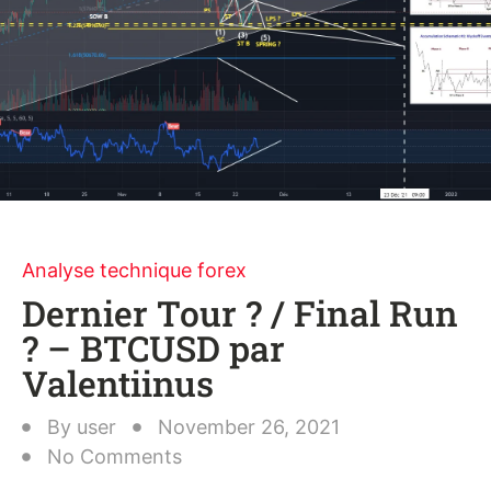
Analyse technique forex
Dernier Tour ? / Final Run
? – BTCUSD par
Valentiinus
By
user
November 26, 2021
No Comments