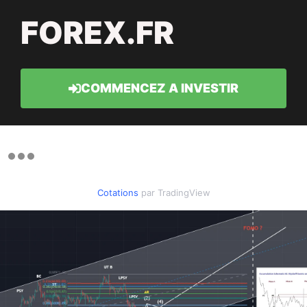
FOREX.FR
COMMENCEZ A INVESTIR
Cotations
par TradingView