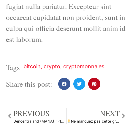
fugiat nulla pariatur. Excepteur sint
occaecat cupidatat non proident, sunt in
culpa qui officia deserunt mollit anim id
est laborum.
Tags
bitcoin
,
crypto
,
cryptomonnaies
Share this post:
PREVIOUS
NEXT
Dencentraland (MANA) : -16% en journée ! par Le_Boa
Ne manquez pas cette grande opportunité d’achat de EURUSD par ForecastCity_Francais