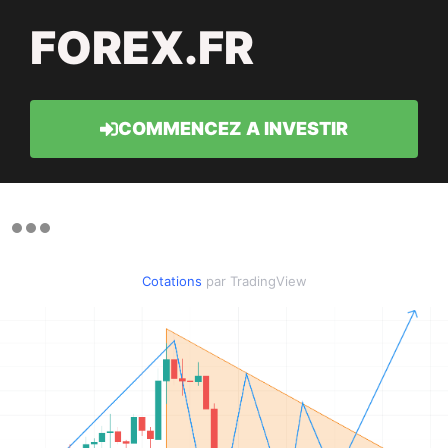
FOREX.FR
COMMENCEZ A INVESTIR
Cotations
par TradingView